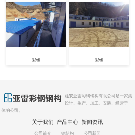
彩钢
彩钢
延安亚雷彩钢钢构有限公司是一家集
设计、生产、加工、安装、经营于一
体的公司。
关于我们
产品中心
新闻资讯
公司简介
钢结构
公司新闻